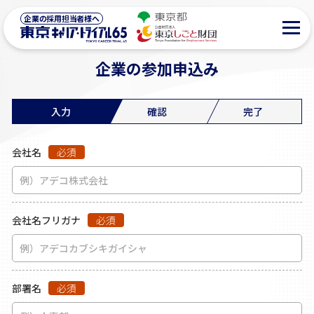
/
企業の採用担当者様へ
ホーム
企業の参加申込み
企業の参加申込み
入力
確認
完了
会社名
必須
会社名フリガナ
必須
部署名
必須