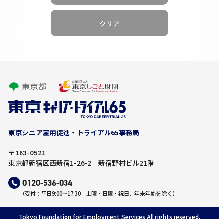
本事業の利用者に対する適切なサポート実施のため
本事業の利用に伴う連絡、メール・DM・各種お知らせ等
の配信・送付のため
本事業に関するインタビュー、アンケート調査等への協力
依頼のため
本事業への各種お問い合わせやご意見等への確認・回答の
ため
３ 個人情報の返却、削除
東京シニア雇⽤促進‧トライアル65事務局
当社がお預かりした個人情報は返却いたしません。当社の責
任において継続して個人情報を保管する必要がなくなったと
〒163-0521
判断した場合は、一定期間経過後、削除することがありま
東京都新宿区西新宿1-26-2 新宿野村ビル21階
す。
0120-536-034
（受付：平日9:00～17:30 土曜・日曜・祝日、年末年始を除く）
４ 個人情報の第三者への提供について
Tokyo Foundation for Employment Services All rights reserved.
ご提供いただいたすべての個人情報は、本事業の運営のた