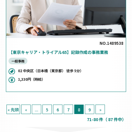
NO. 1489538
【東京キャリア・トライアル65】記録作成の事務業務
一般事務
02 中央区（日本橋（東京都） 徒歩 5分）
1,330円（時給）
« 先頭
«
...
5
6
7
8
9
»
71-80 件（ 87 件中）