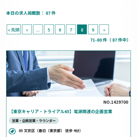
本日の求人掲載数：
87
件
« 先頭
«
...
5
6
7
8
9
»
71-80 件（ 87 件中）
NO.1429700
【東京キャリア・トライアル65】電源関連の企画営業
営業・企画営業・ラウンダー
05 文京区（春日（東京都） 徒歩 4分）